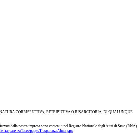
I NATURA CORRISPETTIVA, RETRIBUTIVA O RISARCITORIA, DI QUALUNQUE
s ricevuti dalla nostra impresa sono contenuti nel Registro Nazionale degli Aiuti di Stato (RNA)
aleTrasparenza/faces/pages/TrasparenzaAiuto.jspx