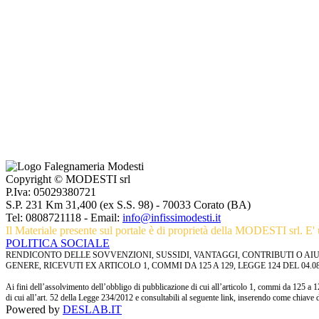
Copyright © MODESTI srl
P.Iva: 05029380721
S.P. 231 Km 31,400 (ex S.S. 98) - 70033 Corato (BA)
Tel:
0808721118
- Email:
info@infissimodesti.it
Il Materiale presente sul portale è di proprietà della MODESTI srl. E' u
POLITICA SOCIALE
RENDICONTO DELLE SOVVENZIONI, SUSSIDI, VANTAGGI, CONTRIBUTI O AIU
GENERE, RICEVUTI EX ARTICOLO 1, COMMI DA 125 A 129, LEGGE 124 DEL 04.08.
Ai fini dell’assolvimento dell’obbligo di pubblicazione di cui all’articolo 1, commi da 125 a 1
di cui all’art. 52 della Legge 234/2012 e consultabili al seguente link, inserendo come c
Powered by
DESLAB.IT