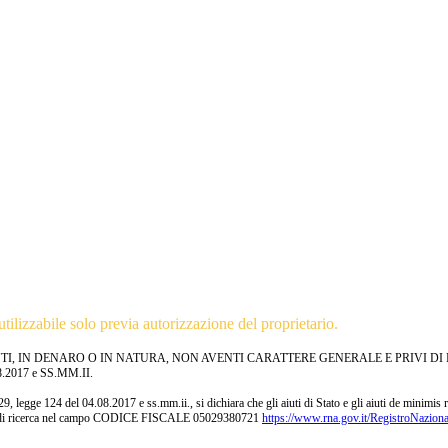
tilizzabile solo previa autorizzazione del proprietario.
TI, IN DENARO O IN NATURA, NON AVENTI CARATTERE GENERALE E PRIVI D
2017 e SS.MM.II.
29, legge 124 del 04.08.2017 e ss.mm.ii., si dichiara che gli aiuti di Stato e gli aiuti de minimi
hiave di ricerca nel campo CODICE FISCALE 05029380721
https://www.rna.gov.it/RegistroNazion